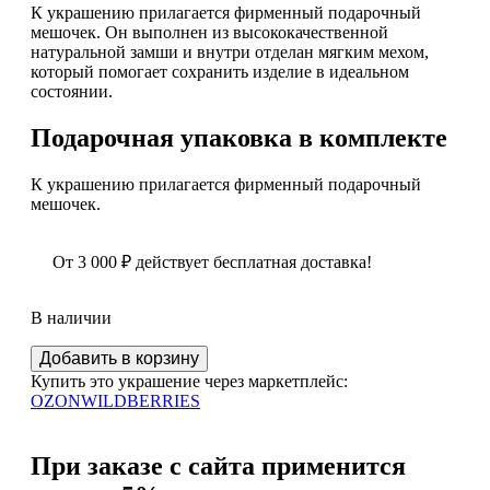
К украшению прилагается фирменный подарочный
мешочек. Он выполнен из высококачественной
натуральной замши и внутри отделан мягким мехом,
который помогает сохранить изделие в идеальном
состоянии.
Подарочная упаковка в комплекте
К украшению прилагается фирменный подарочный
мешочек.
От
3 000
₽
действует бесплатная доставка!
В наличии
Количество
Добавить в корзину
Серьги
Купить это украшение через маркетплейс:
и
OZON
WILDBERRIES
подвеска
Лунница
с
При заказе с сайта применится
балтийским