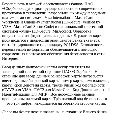
Безопасность платежей обеспечивается банком ПАО
«Сбербанк», функционирующего на основе современных
протоколов и технологий, разработанных международными
платежными системами Visa International, MasterCard
Worldwide и UnionPay International (3D-Secure: Verified by
VISA, MasterCard SecureCode) и национальной платежной
системой «Мир» (3D-Secure: MirAccept). Обработка
полученных конфиденциальных данных Держателя карты
производится в процессинговом центре Банка-эквайера,
сертифицированного по стандарту PCI DSS. Безопасность
передаваемой информации обеспечивается с помощью
современных протоколов обеспечения безопасности в сети
Интернет.
Ввод данных банковской карты осуществляется на
защищенной платежной странице ПАО «Сбербанк». На
странице для ввода данных банковской карты потребуется
ввести данные банковской карты: номер карты, имя владельца
карты, срок действия карты, трёхзначный код безопасности
(CVV2 для VISA, CVC2 для MasterCard, Код Дополнительной
Идентификации для МИР). Все необходимые данные
пропечатаны на самой карте. Трёхзначный код безопасности
— это три цифры, находящиеся на обратной стороне карты.
Далее вы будете перенаправлены на страницу Вашего банка