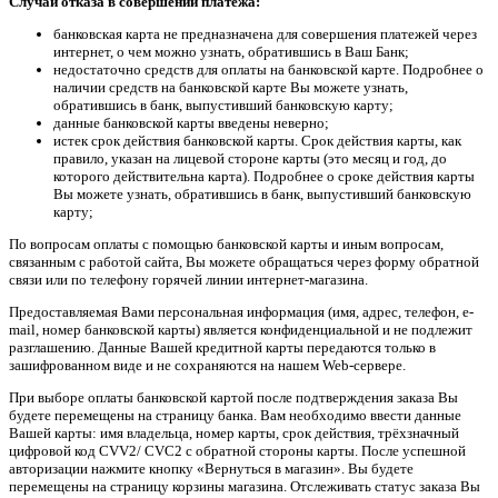
Случаи отказа в совершении платежа:
банковская карта не предназначена для совершения платежей через
интернет, о чем можно узнать, обратившись в Ваш Банк;
недостаточно средств для оплаты на банковской карте. Подробнее о
наличии средств на банковской карте Вы можете узнать,
обратившись в банк, выпустивший банковскую карту;
данные банковской карты введены неверно;
истек срок действия банковской карты. Срок действия карты, как
правило, указан на лицевой стороне карты (это месяц и год, до
которого действительна карта). Подробнее о сроке действия карты
Вы можете узнать, обратившись в банк, выпустивший банковскую
карту;
По вопросам оплаты с помощью банковской карты и иным вопросам,
связанным с работой сайта, Вы можете обращаться через форму обратной
связи или по телефону горячей линии интернет-магазина.
Предоставляемая Вами персональная информация (имя, адрес, телефон, e-
mail, номер банковской карты) является конфиденциальной и не подлежит
разглашению. Данные Вашей кредитной карты передаются только в
зашифрованном виде и не сохраняются на нашем Web-сервере.
При выборе оплаты банковской картой после подтверждения заказа Вы
будете перемещены на страницу банка. Вам необходимо ввести данные
Вашей карты: имя владельца, номер карты, срок действия, трёхзначный
цифровой код CVV2/ CVC2 с обратной стороны карты. После успешной
авторизации нажмите кнопку «Вернуться в магазин». Вы будете
перемещены на страницу корзины магазина. Отслеживать статус заказа Вы