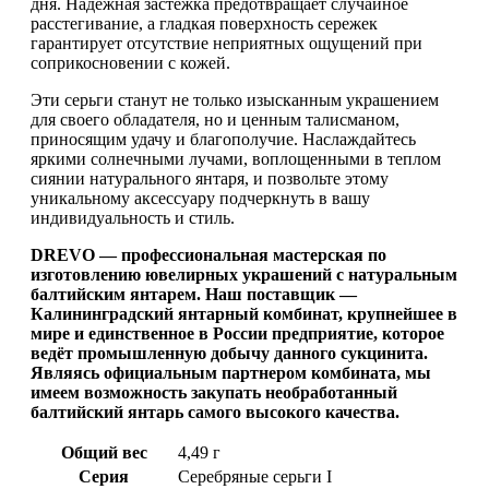
дня. Надежная застежка предотвращает случайное
расстегивание, а гладкая поверхность сережек
гарантирует отсутствие неприятных ощущений при
соприкосновении с кожей.
Эти серьги станут не только изысканным украшением
для своего обладателя, но и ценным талисманом,
приносящим удачу и благополучие. Наслаждайтесь
яркими солнечными лучами, воплощенными в теплом
сиянии натурального янтаря, и позвольте этому
уникальному аксессуару подчеркнуть в вашу
индивидуальность и стиль.
DREVO — профессиональная мастерская по
изготовлению ювелирных украшений с натуральным
балтийским янтарем. Наш поставщик —
Калининградский янтарный комбинат, крупнейшее в
мире и единственное в России предприятие, которое
ведёт промышленную добычу данного сукцинита.
Являясь официальным партнером комбината, мы
имеем возможность закупать необработанный
балтийский янтарь самого высокого качества.
Общий вес
4,49 г
Серия
Серебряные серьги I