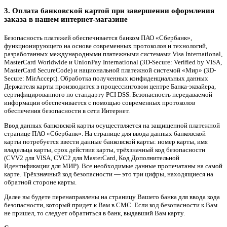
3. Оплата банковской картой при завершении оформления
заказа в нашем интернет-магазине
Безопасность платежей обеспечивается банком ПАО «Сбербанк»,
функционирующего на основе современных протоколов и технологий,
разработанных международными платежными системами Visa International,
MasterCard Worldwide и UnionPay International (3D-Secure: Verified by VISA,
MasterCard SecureCode) и национальной платежной системой «Мир» (3D-
Secure: MirAccept). Обработка полученных конфиденциальных данных
Держателя карты производится в процессинговом центре Банка-эквайера,
сертифицированного по стандарту PCI DSS. Безопасность передаваемой
информации обеспечивается с помощью современных протоколов
обеспечения безопасности в сети Интернет.
Ввод данных банковской карты осуществляется на защищенной платежной
странице ПАО «Сбербанк». На странице для ввода данных банковской
карты потребуется ввести данные банковской карты: номер карты, имя
владельца карты, срок действия карты, трёхзначный код безопасности
(CVV2 для VISA, CVC2 для MasterCard, Код Дополнительной
Идентификации для МИР). Все необходимые данные пропечатаны на самой
карте. Трёхзначный код безопасности — это три цифры, находящиеся на
обратной стороне карты.
Далее вы будете перенаправлены на страницу Вашего банка для ввода кода
безопасности, который придет к Вам в СМС. Если код безопасности к Вам
не пришел, то следует обратиться в банк, выдавший Вам карту.