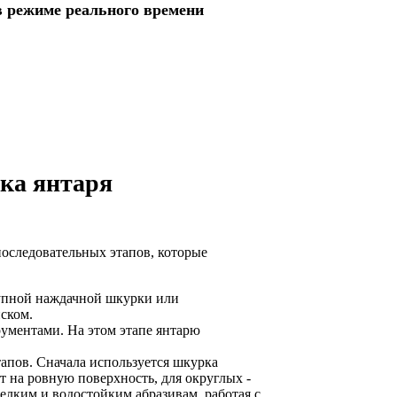
в режиме реального времени
ка янтаря
последовательных этапов, которые
упной наждачной шкурки или
ском.
ументами. На этом этапе янтарю
тапов. Сначала используется шкурка
т на ровную поверхность, для округлых -
елким и водостойким абразивам, работая с