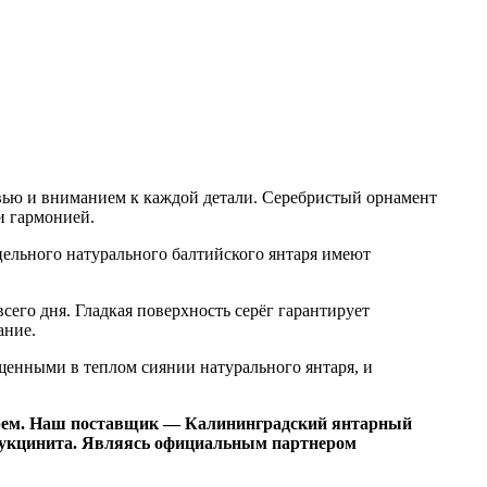
вью и вниманием к каждой детали. Серебристый орнамент
и гармонией.
цельного натурального балтийского янтаря имеют
его дня. Гладкая поверхность серёг гарантирует
ание.
енными в теплом сиянии натурального янтаря, и
рем. Наш поставщик — Калининградский янтарный
 сукцинита. Являясь официальным партнером