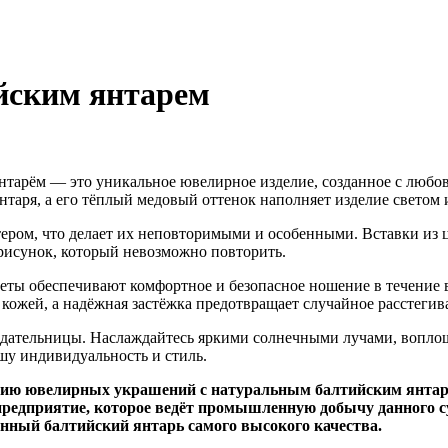
йским янтарем
нтарём — это уникальное ювелирное изделие, созданное с любо
янтаря, а его тёплый медовый оттенок наполняет изделие светом 
ером, что делает их неповторимыми и особенными. Вставки из 
исунок, который невозможно повторить.
ты обеспечивают комфортное и безопасное ношение в течение вс
ожей, а надёжная застёжка предотвращает случайное расстегив
адательницы. Наслаждайтесь яркими солнечными лучами, воплощ
шу индивидуальность и стиль.
нию ювелирных украшений с натуральным балтийским янта
и предприятие, которое ведёт промышленную добычу данного
нный балтийский янтарь самого высокого качества.