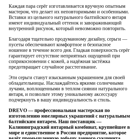
Каждая пара серёг изготавливается вручную опытным
мастером, что делает их неповторимыми и особенными.
Вставки из цельного натурального балтийского янтаря
имеют индивидуальный оттенок и завораживающий
внутренний рисунок, который невозможно повторить.
Благодаря тщательно продуманному дизайну, серьги —
пусеты обеспечивают комфортное и безопасное
ношение в течение всего дня. Гладкая поверхность серёг
гарантирует отсутствие неприятных ощущений при
соприкосновении с кожей, а надёжная застёжка
предотвращает случайное расстегивание.
Эти серьги станут изысканным украшением для своей
обладательницы. Наслаждайтесь яркими солнечными
лучами, воплощенными в теплом сиянии натурального
янтаря, и позвольте этому уникальному аксессуару
подчеркнуть в вашу индивидуальность и стиль.
DREVO — профессиональная мастерская по
изготовлению ювелирных украшений с натуральным
балтийским янтарем. Наш поставщик —
Калининградский янтарный комбинат, крупнейшее в
мире и единственное в России предприятие, которое
ведёт промышленную добычу данного сукцинита.