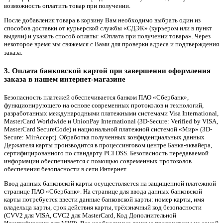
возможность оплатить товар при получении.
После добавления товара в корзину Вам необходимо выбрать один из
способов доставки от курьерской службы «СДЭК» (курьером или в пункт
выдачи) и указать способ оплаты: «Оплата при получении товара». Через
некоторое время мы свяжемся с Вами для проверки адреса и подтверждения
заказа.
3. Оплата банковской картой при завершении оформления
заказа в нашем интернет-магазине
Безопасность платежей обеспечивается банком ПАО «Сбербанк»,
функционирующего на основе современных протоколов и технологий,
разработанных международными платежными системами Visa International,
MasterCard Worldwide и UnionPay International (3D-Secure: Verified by VISA,
MasterCard SecureCode) и национальной платежной системой «Мир» (3D-
Secure: MirAccept). Обработка полученных конфиденциальных данных
Держателя карты производится в процессинговом центре Банка-эквайера,
сертифицированного по стандарту PCI DSS. Безопасность передаваемой
информации обеспечивается с помощью современных протоколов
обеспечения безопасности в сети Интернет.
Ввод данных банковской карты осуществляется на защищенной платежной
странице ПАО «Сбербанк». На странице для ввода данных банковской
карты потребуется ввести данные банковской карты: номер карты, имя
владельца карты, срок действия карты, трёхзначный код безопасности
(CVV2 для VISA, CVC2 для MasterCard, Код Дополнительной