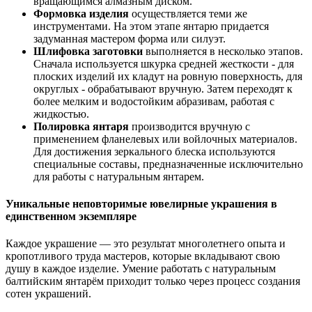
вращающимся алмазным диском.
Формовка изделия
осуществляется теми же
инструментами. На этом этапе янтарю придается
задуманная мастером форма или силуэт.
Шлифовка заготовки
выполняется в несколько этапов.
Сначала используется шкурка средней жесткости - для
плоских изделий их кладут на ровную поверхность, для
округлых - обрабатывают вручную. Затем переходят к
более мелким и водостойким абразивам, работая с
жидкостью.
Полировка янтаря
производится вручную с
применением фланелевых или войлочных материалов.
Для достижения зеркального блеска используются
специальные составы, предназначенные исключительно
для работы с натуральным янтарем.
Уникальные неповторимые ювелирные украшения в
единственном экземпляре
Каждое украшение — это результат многолетнего опыта и
кропотливого труда мастеров, которые вкладывают свою
душу в каждое изделие. Умение работать с натуральным
балтийским янтарём приходит только через процесс создания
сотен украшений.