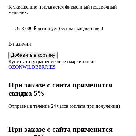
К украшению прилагается фирменный подарочный
мешочек.
От
3 000
₽
действует бесплатная доставка!
В наличии
Количество
Добавить в корзину
Серебряное
Купить это украшение через маркетплейс:
кольцо
OZON
WILDBERRIES
с
балтийским
янтарем
При заказе с сайта применится
18.5
скидка 5%
р-
р.
Отправка в течение 24 часов (оплата при получении)
При заказе с сайта применится