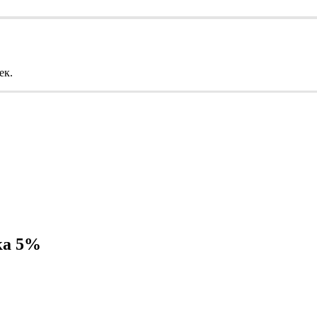
ек.
ка 5%