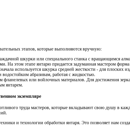
вательных этапов, которые выполняются вручную:
аждачной шкурки или специального станка с вращающимся алм
и. На этом этапе янтарю придается задуманная мастером форма 
начала используется шкурка средней жесткости - для плоских из
и водостойким абразивам, работая с жидкостью.
 фланелевых или войлочных материалов. Для достижения зерка
ым янтарем.
венном экземпляре
отливого труда мастеров, которые вкладывают свою душу в кажд
ний.
ехники и технологии обработки янтаря. Это позволяет нам созд