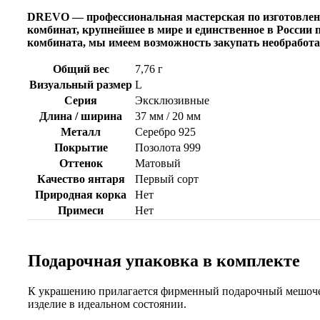
DREVO — профессиональная мастерская по изготовле
комбинат, крупнейшее в мире и единственное в Росси
комбината, мы имеем возможность закупать необработа
Общий вес
7,76 г
Визуальный размер
L
Серия
Эксклюзивные
Длина / ширина
37 мм / 20 мм
Металл
Серебро 925
Покрытие
Позолота 999
Оттенок
Матовый
Качество янтаря
Первый сорт
Природная корка
Нет
Примеси
Нет
Подарочная упаковка в комплекте
К украшению прилагается фирменный подарочный мешочек
изделие в идеальном состоянии.