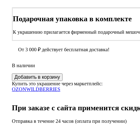
Подарочная упаковка в комплекте
К украшению прилагается фирменный подарочный мешоч
От
3 000
₽
действует бесплатная доставка!
В наличии
Количество
Добавить в корзину
Серебряная
Купить это украшение через маркетплейс:
подвеска
OZON
WILDBERRIES
с
натуральным
янтарем
При заказе с сайта применится скид
7,76
гр.
Отправка в течение 24 часов (оплата при получении)