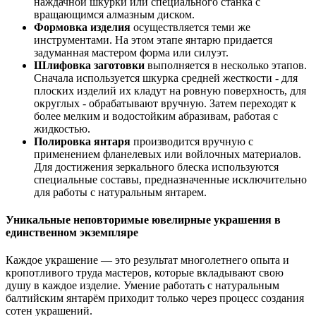
наждачной шкурки или специального станка с
вращающимся алмазным диском.
Формовка изделия
осуществляется теми же
инструментами. На этом этапе янтарю придается
задуманная мастером форма или силуэт.
Шлифовка заготовки
выполняется в несколько этапов.
Сначала используется шкурка средней жесткости - для
плоских изделий их кладут на ровную поверхность, для
округлых - обрабатывают вручную. Затем переходят к
более мелким и водостойким абразивам, работая с
жидкостью.
Полировка янтаря
производится вручную с
применением фланелевых или войлочных материалов.
Для достижения зеркального блеска используются
специальные составы, предназначенные исключительно
для работы с натуральным янтарем.
Уникальные неповторимые ювелирные украшения в
единственном экземпляре
Каждое украшение — это результат многолетнего опыта и
кропотливого труда мастеров, которые вкладывают свою
душу в каждое изделие. Умение работать с натуральным
балтийским янтарём приходит только через процесс создания
сотен украшений.