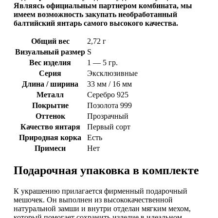
Являясь официальным партнером комбината, мы
имеем возможность закупать необработанный
балтийский янтарь самого высокого качества.
Общий вес
2,72 г
Визуальный размер
S
Вес изделия
1 — 5 гр.
Серия
Эксклюзивные
Длина / ширина
33 мм / 16 мм
Металл
Серебро 925
Покрытие
Позолота 999
Оттенок
Прозрачный
Качество янтаря
Первый сорт
Природная корка
Есть
Примеси
Нет
Подарочная упаковка в комплекте
К украшению прилагается фирменный подарочный
мешочек. Он выполнен из высококачественной
натуральной замши и внутри отделан мягким мехом,
который помогает сохранить изделие в идеальном