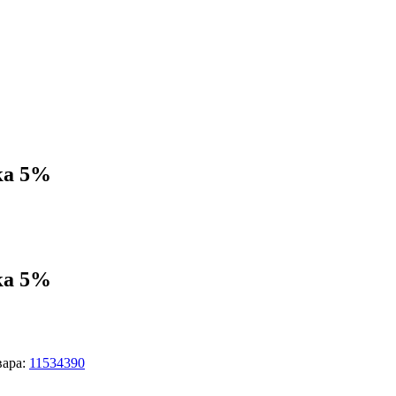
ка 5%
ка 5%
вара:
11534390