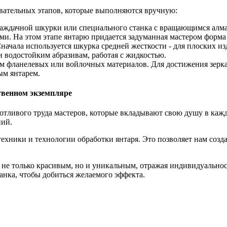
вательных этапов, которые выполняются вручную:
аждачной шкурки или специального станка с вращающимся алм
и. На этом этапе янтарю придается задуманная мастером форма 
начала используется шкурка средней жесткости - для плоских из
и водостойким абразивам, работая с жидкостью.
 фланелевых или войлочных материалов. Для достижения зерка
ым янтарем.
венном экземпляре
отливого труда мастеров, которые вкладывают свою душу в кажд
ний.
ехники и технологии обработки янтаря. Это позволяет нам созд
 не только красивым, но и уникальным, отражая индивидуально
ранка, чтобы добиться желаемого эффекта.