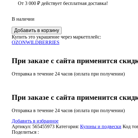
От
3 000
₽
действует бесплатная доставка!
В наличии
Количество
Добавить в корзину
Небольшая
Купить это украшение через маркетплейс:
янтарная
OZON
WILDBERRIES
подвеска
с
серебром
При заказе с сайта применится скид
3,06
гр.
Отправка в течение 24 часов (оплата при получении)
При заказе с сайта применится скид
Отправка в течение 24 часов (оплата при получении)
Добавить в избранное
Артикул:
565455973
Категория:
Кулоны и подвески
Код то
Поделиться :