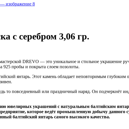
а с серебром 3,06 гр.
мастерской DREVO — это уникальное и стильное украшение ручн
а 925 пробы и покрыта слоем позолоты.
ийский янтарь. Этот камень обладает неповторимым глубоким о
зивен.
удь то повседневный или праздничный наряд. Он подчеркнёт инд
нию ювелирных украшений с натуральным балтийским янта
и предприятие, которое ведёт промышленную добычу данного
нный балтийский янтарь самого высокого качества.