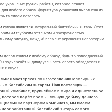
ное украшение ручной работы, которое станет
для любого образа. Фурнитура украшения выполнена из
крыта слоем позолоты.
кулона является натуральный балтийский янтарь. Этот
торимым глубоким оттенком и прозрачностью.
альному рисунку, каждый элемент украшения неповторим
м дополнением к любому образу, будь то повседневный
 Он подчеркнёт индивидуальность своего обладателя и
и и вкуса.
льная мастерская по изготовлению ювелирных
ным балтийским янтарем. Наш поставщик —
рный комбинат, крупнейшее в мире и единственное
е, которое ведёт промышленную добычу данного
официальным партнером комбината, мы имеем
 необработанный балтийский янтарь самого