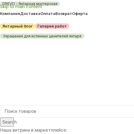
DREVO - Янтарная мастерская
Skip to main content
Компания
Доставка
Оплата
Возврат
Оферта
Янтарный блог
Галерея работ
Украшения для истинных ценителей янтаря
Каталог товаров
Search
Наша витрина в маркетплейсе: