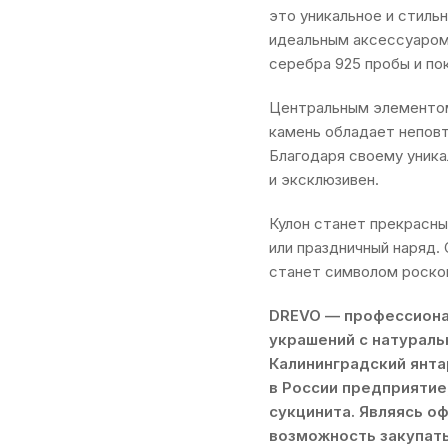
это уникальное и стиль
идеальным аксессуаром 
серебра 925 пробы и по
Центральным элементом 
камень обладает непов
Благодаря своему уник
и эксклюзивен.
Кулон станет прекрасны
или праздничный наряд.
станет символом роскош
DREVO — профессиона
украшений с натураль
Калининградский янта
в России предприяти
сукцинита. Являясь 
возможность закупать