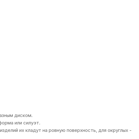
азным диском.
орма или силуэт.
зделий их кладут на ровную поверхность, для округлых -