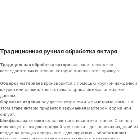
Традиционная ручная обработка янтаря
Традиционная обработка янтаря
включает несколько
последовательных этапов, которые выполняются вручную:
Обдирка материала
производится с помощью крупной наждачной
шкурки или специального станка с вращающимся алмазным
диском.
Формовка изделия
осуществляется теми же инструментами. На
этом этапе янтарю придается задуманная мастером форма или
силуэт.
Шлифовка заготовки
выполняется в несколько этапов. Сначала
используется шкурка средней жесткости - для плоских изделий их
кладут на ровную поверхность, для округлых - обрабатывают
вручную. Затем переходят к более мелким и водостойким