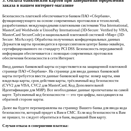
3. Оплата банковской картой при завершении оформления
заказа в нашем интернет-магазине
Безопасность платежей обеспечивается банком ПАО «Сбербанк»,
функционирующего на основе современных протоколов и технологий,
разработанных международными платежными системами Visa International,
MasterCard Worldwide и UnionPay International (3D-Secure: Verified by VISA,
MasterCard SecureCode) и национальной платежной системой «Мир» (3D-
Secure: MirAccept). Обработка полученных конфиденциальных данных
Держателя карты производится в процессинговом центре Банка-эквайера,
сертифицированного по стандарту PCI DSS. Безопасность передаваемой
информации обеспечивается с помощью современных протоколов
обеспечения безопасности в сети Интернет.
Ввод данных банковской карты осуществляется на защищенной платежной
странице ПАО «Сбербанк». На странице для ввода данных банковской
карты потребуется ввести данные банковской карты: номер карты, имя
владельца карты, срок действия карты, трёхзначный код безопасности
(CVV2 для VISA, CVC2 для MasterCard, Код Дополнительной
Идентификации для МИР). Все необходимые данные пропечатаны на самой
карте. Трёхзначный код безопасности — это три цифры, находящиеся на
обратной стороне карты.
Далее вы будете перенаправлены на страницу Вашего банка для ввода кода
безопасности, который придет к Вам в СМС. Если код безопасности к Вам
не пришел, то следует обратиться в банк, выдавший Вам карту.
Случаи отказа в совершении платежа: