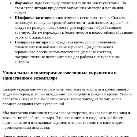
Формовка изделия
осуществляется теми же инструментами. На
этом этапе янтарю придается задуманная мастером форма или
силуэт.
Шлифовка заготовки
выполняется в несколько этапов. Сначала
используется шкурка средней жесткости - для плоских изделий их
кладут на ровную поверхность, для округлых - обрабатывают
вручную. Затем переходят к более мелким и водостойким абразивам,
работая с жидкостью.
Полировка янтаря
производится вручную с применением
фланелевых или войлочных материалов. Для достижения
зеркального блеска используются специальные составы,
предназначенные исключительно для работы с натуральным
янтарем.
Уникальные неповторимые ювелирные украшения в
единственном экземпляре
Каждое украшение — это результат многолетнего опыта и кропотливого
труда мастеров, которые вкладывают свою душу в каждое изделие. Умение
работать с натуральным балтийским янтарём приходит только через
процесс создания сотен украшений.
Мы постоянно совершенствуем своё мастерство, изучая новые техники и
технологии обработки янтаря. Это позволяет нам создавать всё более
оригинальные и изысканные изделия, которые становятся настоящими
произведениями искусства.
Наша команда стремится к тому, чтобы каждое украшение было не только