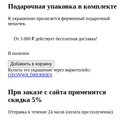
Подарочная упаковка в комплекте
К украшению прилагается фирменный подарочный
мешочек.
От
3 000
₽
действует бесплатная доставка!
В наличии
Количество
Добавить в корзину
Кулон
Купить это украшение через маркетплейс:
с
OZON
WILDBERRIES
натуральным
балтийским
янтарем
При заказе с сайта применится
5,69
скидка 5%
гр.
Отправка в течение 24 часов (оплата при получении)