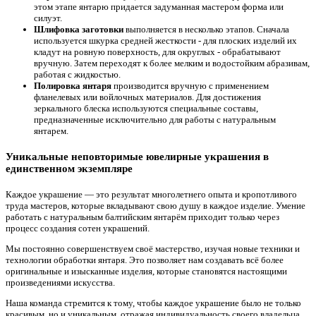
этом этапе янтарю придается задуманная мастером форма или
силуэт.
Шлифовка заготовки
выполняется в несколько этапов. Сначала
используется шкурка средней жесткости - для плоских изделий их
кладут на ровную поверхность, для округлых - обрабатывают
вручную. Затем переходят к более мелким и водостойким абразивам,
работая с жидкостью.
Полировка янтаря
производится вручную с применением
фланелевых или войлочных материалов. Для достижения
зеркального блеска используются специальные составы,
предназначенные исключительно для работы с натуральным
янтарем.
Уникальные неповторимые ювелирные украшения в
единственном экземпляре
Каждое украшение — это результат многолетнего опыта и кропотливого
труда мастеров, которые вкладывают свою душу в каждое изделие. Умение
работать с натуральным балтийским янтарём приходит только через
процесс создания сотен украшений.
Мы постоянно совершенствуем своё мастерство, изучая новые техники и
технологии обработки янтаря. Это позволяет нам создавать всё более
оригинальные и изысканные изделия, которые становятся настоящими
произведениями искусства.
Наша команда стремится к тому, чтобы каждое украшение было не только
красивым, но и уникальным, отражая индивидуальность своего владельца.