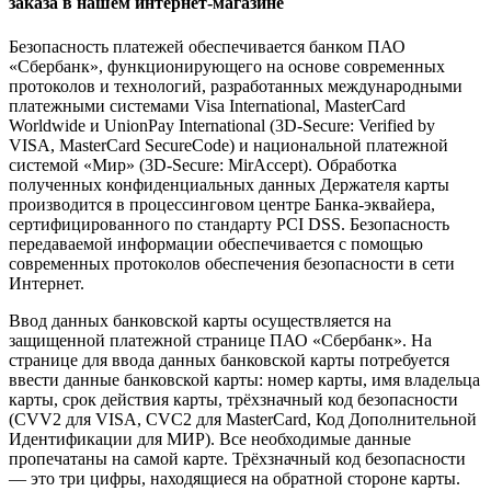
заказа в нашем интернет-магазине
Безопасность платежей обеспечивается банком ПАО
«Сбербанк», функционирующего на основе современных
протоколов и технологий, разработанных международными
платежными системами Visa International, MasterCard
Worldwide и UnionPay International (3D-Secure: Verified by
VISA, MasterCard SecureCode) и национальной платежной
системой «Мир» (3D-Secure: MirAccept). Обработка
полученных конфиденциальных данных Держателя карты
производится в процессинговом центре Банка-эквайера,
сертифицированного по стандарту PCI DSS. Безопасность
передаваемой информации обеспечивается с помощью
современных протоколов обеспечения безопасности в сети
Интернет.
Ввод данных банковской карты осуществляется на
защищенной платежной странице ПАО «Сбербанк». На
странице для ввода данных банковской карты потребуется
ввести данные банковской карты: номер карты, имя владельца
карты, срок действия карты, трёхзначный код безопасности
(CVV2 для VISA, CVC2 для MasterCard, Код Дополнительной
Идентификации для МИР). Все необходимые данные
пропечатаны на самой карте. Трёхзначный код безопасности
— это три цифры, находящиеся на обратной стороне карты.