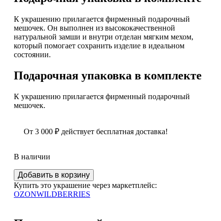
К украшению прилагается фирменный подарочный
мешочек. Он выполнен из высококачественной
натуральной замши и внутри отделан мягким мехом,
который помогает сохранить изделие в идеальном
состоянии.
Подарочная упаковка в комплекте
К украшению прилагается фирменный подарочный
мешочек.
От
3 000
₽
действует бесплатная доставка!
В наличии
Количество
Добавить в корзину
Изысканный
Купить это украшение через маркетплейс:
янтарный
OZON
WILDBERRIES
кулон
5,14
гр.