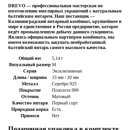
DREVO — профессиональная мастерская по
изготовлению ювелирных украшений с натуральным
балтийским янтарем. Наш поставщик —
Калининградский янтарный комбинат, крупнейшее в
мире и единственное в России предприятие, которое
ведёт промышленную добычу данного сукцинита.
Являясь официальным партнером комбината, мы
имеем возможность закупать необработанный
балтийский янтарь самого высокого качества.
Общий вес
5,14 г
Визуальный размер
M
Серия
Эксклюзивные
Длина / ширина
33 мм / 20 мм
Металл
Серебро 925
Покрытие
Позолота 999
Оттенок
Матовый
Качество янтаря
Первый сорт
Природная корка
Есть
Примеси
Нет
Подарочная упаковка в комплекте