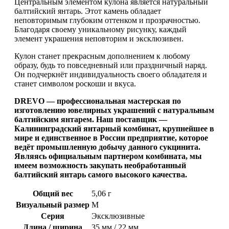
Центральным элементом кулона является натуральный
балтийский янтарь. Этот камень обладает
неповторимым глубоким оттенком и прозрачностью.
Благодаря своему уникальному рисунку, каждый
элемент украшения неповторим и эксклюзивен.
Кулон станет прекрасным дополнением к любому
образу, будь то повседневный или праздничный наряд.
Он подчеркнёт индивидуальность своего обладателя и
станет символом роскоши и вкуса.
DREVO — профессиональная мастерская по
изготовлению ювелирных украшений с натуральным
балтийским янтарем. Наш поставщик —
Калининградский янтарный комбинат, крупнейшее в
мире и единственное в России предприятие, которое
ведёт промышленную добычу данного сукцинита.
Являясь официальным партнером комбината, мы
имеем возможность закупать необработанный
балтийский янтарь самого высокого качества.
Общий вес
5,06 г
Визуальный размер
M
Серия
Эксклюзивные
Длина / ширина
35 мм / 22 мм