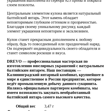
украшения выполнена из серебра 925 пробы и покрыта
слоем позолоты.
Центральным элементом кулона является натуральный
балтийский янтарь. Этот камень обладает
неповторимым глубоким оттенком и прозрачностью.
Благодаря своему уникальному рисунку, каждый
элемент украшения неповторим и эксклюзивен.
Кулон станет прекрасным дополнением к любому
образу, будь то повседневный или праздничный наряд.
Он подчеркнёт индивидуальность своего обладателя и
станет символом роскоши и вкуса.
DREVO — профессиональная мастерская по
изготовлению ювелирных украшений с натуральным
балтийским янтарем. Наш поставщик —
Калининградский янтарный комбинат, крупнейшее в
мире и единственное в России предприятие, которое
ведёт промышленную добычу данного сукцинита.
Являясь официальным партнером комбината, мы
имеем возможность закупать необработанный
балтийский янтарь самого высокого качества.
Общий вес
3,47 г