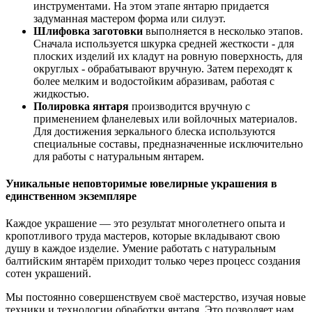
инструментами. На этом этапе янтарю придается
задуманная мастером форма или силуэт.
Шлифовка заготовки
выполняется в несколько этапов.
Сначала используется шкурка средней жесткости - для
плоских изделий их кладут на ровную поверхность, для
округлых - обрабатывают вручную. Затем переходят к
более мелким и водостойким абразивам, работая с
жидкостью.
Полировка янтаря
производится вручную с
применением фланелевых или войлочных материалов.
Для достижения зеркального блеска используются
специальные составы, предназначенные исключительно
для работы с натуральным янтарем.
Уникальные неповторимые ювелирные украшения в
единственном экземпляре
Каждое украшение — это результат многолетнего опыта и
кропотливого труда мастеров, которые вкладывают свою
душу в каждое изделие. Умение работать с натуральным
балтийским янтарём приходит только через процесс создания
сотен украшений.
Мы постоянно совершенствуем своё мастерство, изучая новые
техники и технологии обработки янтаря. Это позволяет нам