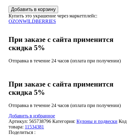
Количество
Добавить в корзину
Изысканный
Купить это украшение через маркетплейс:
янтарный
OZON
WILDBERRIES
кулон
3,35
гр.
При заказе с сайта применится
скидка 5%
Отправка в течение 24 часов (оплата при получении)
При заказе с сайта применится
скидка 5%
Отправка в течение 24 часов (оплата при получении)
Добавить в избранное
Артикул:
565738796
Категория:
Кулоны и подвески
Код
товара:
11534381
Поделиться :