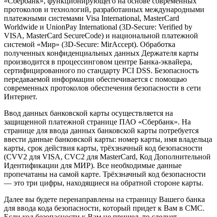
«Сбербанк», функционирующего на основе современных
протоколов и технологий, разработанных международными
платежными системами Visa International, MasterCard
Worldwide и UnionPay International (3D-Secure: Verified by
VISA, MasterCard SecureCode) и национальной платежной
системой «Мир» (3D-Secure: MirAccept). Обработка
полученных конфиденциальных данных Держателя карты
производится в процессинговом центре Банка-эквайера,
сертифицированного по стандарту PCI DSS. Безопасность
передаваемой информации обеспечивается с помощью
современных протоколов обеспечения безопасности в сети
Интернет.
Ввод данных банковской карты осуществляется на
защищенной платежной странице ПАО «Сбербанк». На
странице для ввода данных банковской карты потребуется
ввести данные банковской карты: номер карты, имя владельца
карты, срок действия карты, трёхзначный код безопасности
(CVV2 для VISA, CVC2 для MasterCard, Код Дополнительной
Идентификации для МИР). Все необходимые данные
пропечатаны на самой карте. Трёхзначный код безопасности
— это три цифры, находящиеся на обратной стороне карты.
Далее вы будете перенаправлены на страницу Вашего банка
для ввода кода безопасности, который придет к Вам в СМС.
Если код безопасности к Вам не пришел, то следует