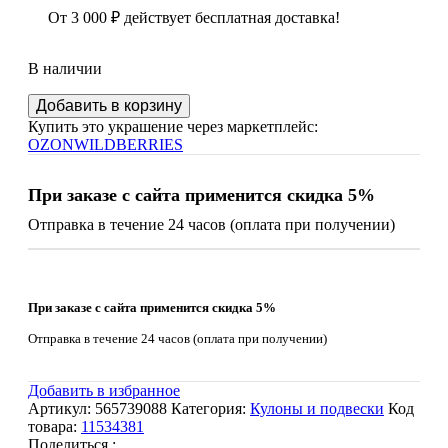
От
3 000
₽
действует бесплатная доставка!
В наличии
Количество
Добавить в корзину
Изумительная
Купить это украшение через маркетплейс:
янтарная
OZON
WILDBERRIES
подвеска
8,68
гр.
При заказе с сайта применится скидка 5%
Отправка в течение 24 часов (оплата при получении)
При заказе с сайта применится скидка 5%
Отправка в течение 24 часов (оплата при получении)
Добавить в избранное
Артикул:
565739088
Категория:
Кулоны и подвески
Код
товара:
11534381
Поделиться :