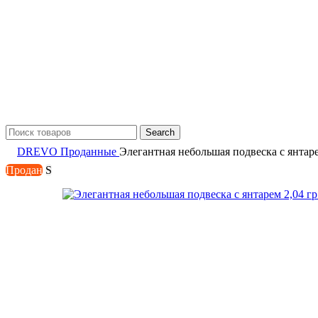
Search
DREVO
Проданные
Элегантная небольшая подвеска с янтаре
Продан
S